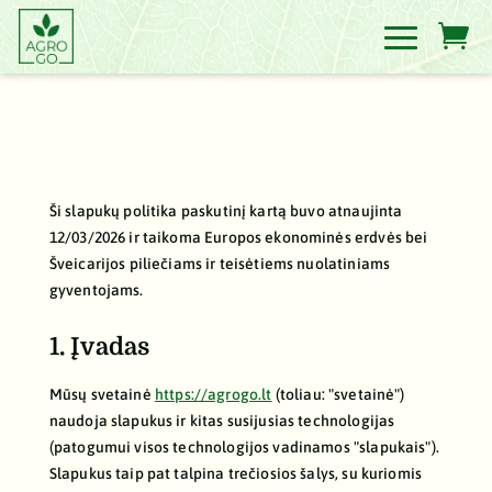

Ši slapukų politika paskutinį kartą buvo atnaujinta
12/03/2026 ir taikoma Europos ekonominės erdvės bei
Šveicarijos piliečiams ir teisėtiems nuolatiniams
gyventojams.
1. Įvadas
Mūsų svetainė
https://agrogo.lt
(toliau: "svetainė")
naudoja slapukus ir kitas susijusias technologijas
(patogumui visos technologijos vadinamos "slapukais").
Slapukus taip pat talpina trečiosios šalys, su kuriomis