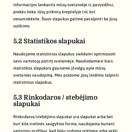
informacijos lankantis mūsų svetainėje ir, pavyzdžiui,
prekės lieka Jūsų pirkinių krepšelyje tol, kol
nesumokėsite. Šiuos slapukus galime patalpinti be jūsų
sutikimo.
5.2 Statistikos slapukai
Naudojame statistinius slapukus siekdami optimizuoti
savo vartotojų patirtį svetainėje. Naudodamiesi šiais
statistikos slapukais gauname įžvalgų apie mūsų
svetainės naudojimą. Mes prašome jūsų leidimo talpinti
statistinius slapukus.
5.3 Rinkodaros / stebėjimo
slapukai
Rinkodaros/stebėjimo slapukai yra slapukai arba bet
kuri kita vietinės saugyklos forma, naudojama kuriant
vartotojų profilius, kad būtų rodoma reklama arba sekti