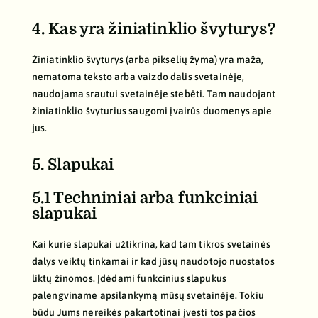
4. Kas yra žiniatinklio švyturys?
Žiniatinklio švyturys (arba pikselių žyma) yra maža,
nematoma teksto arba vaizdo dalis svetainėje,
naudojama srautui svetainėje stebėti. Tam naudojant
žiniatinklio švyturius saugomi įvairūs duomenys apie
jus.
5. Slapukai
5.1 Techniniai arba funkciniai
slapukai
Kai kurie slapukai užtikrina, kad tam tikros svetainės
dalys veiktų tinkamai ir kad jūsų naudotojo nuostatos
liktų žinomos. Įdėdami funkcinius slapukus
palengviname apsilankymą mūsų svetainėje. Tokiu
būdu Jums nereikės pakartotinai įvesti tos pačios