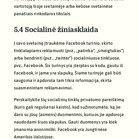
vartotoją šioje svetainėje arba keliose svetainėse
panašiais rinkodaros tikslais.
5.4 Socialinė žiniasklaida
Į savo svetainę įtraukėme Facebook turinio, skirto
tinklalapiams reklamuoti (pvz., „patinka“, „smeigtukas“)
arba bendrinti (pvz., „twitter“) socialiniuose tinkluose,
pvz., Facebook. Šis turinys yra įterptas su kodu, gautu iš
Facebook, ir jame yra slapukų. Šiame turinyje gali būti
saugoma ir apdorota tam tikra informacija, skirta
suasmenintam reklamavimui.
Perskaitykite šių socialinių tinklų privatumo pareiškimą
(kuris gali reguliariai keistis), kad sužinotumėte, ką jie
daro su jūsų (asmens) duomenimis, kuriuos jie apdoroja
naudodami šiuos slapukus. Gauti duomenys yra kiek
įmanoma anonimiški. Facebook yra Jungtinėse
Amerikos Valstijose.