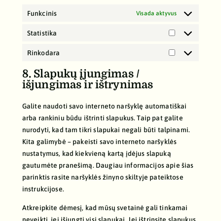
Funkcinis
Visada aktyvus
Statistika
Statistika
Rinkodara
Rinkodara
8. Slapukų įjungimas /
išjungimas ir ištrynimas
Galite naudoti savo interneto naršyklę automatiškai
arba rankiniu būdu ištrinti slapukus. Taip pat galite
nurodyti, kad tam tikri slapukai negali būti talpinami.
Kita galimybė – pakeisti savo interneto naršyklės
nustatymus, kad kiekvieną kartą įdėjus slapuką
gautumėte pranešimą. Daugiau informacijos apie šias
parinktis rasite naršyklės žinyno skiltyje pateiktose
instrukcijose.
Atkreipkite dėmesį, kad mūsų svetainė gali tinkamai
neveikti, jei išjungti visi slapukai. Jei ištrinsite slapukus