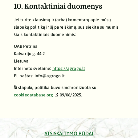
10. Kontaktiniai duomenys
Jei turite klausimų ir (arba) komentarų apie mūsų
slapukų politiką ir šį pareiškimą, susisiekite su mumis
šiais kontaktiniais duomenimis:
UAB Petrina
Kalvariju g. 44-2
Lietuva
Interneto svetainė:
https://agrogo.lt
El. paštas:
info@
agrogo.lt
Ši slapukų politika buvo sinchronizuota su
cookiedatabase.org
09/06/2025.
ATSISKAITYMO BŪDAI