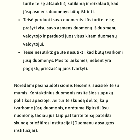
turite teisę atšaukti šį sutikimą ir reikalauti, kad
jūsų asmens duomenys būtų ištrinti.
Teisė perduoti savo duomenis: Jūs turite teisę
prašyti visų savo asmens duomenų iš duomenų
valdytojo ir perduoti juos visus kitam duomenų
valdytojui.
Teisė nesutikti: galite nesutikti, kad būtų tvarkomi
jūsų duomenys. Mes to laikomės, nebent yra
pagrįstų priežasčių juos tvarkyti.
Norėdami pasinaudoti šiomis teisėmis, susisiekite su
mumis. Kontaktinius duomenis rasite šios slapukų
politikos apačioje. Jei turite skundą dėl to, kaip
tvarkome jūsų duomenis, norėtume išgirsti jūsų
nuomonę, tačiau jūs taip pat turite teisę pateikti
skundą priežiūros institucijai (Duomenų apsaugos
institucijai).