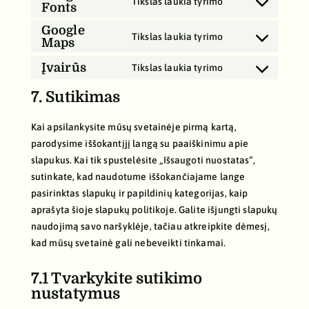
sourcebuster-
Tikslas laukia tyrimo
Fonts
Consent
service
js
to
litespeed
Google
Tikslas laukia tyrimo
Maps
service
Consent
google-
to
Įvairūs
Tikslas laukia tyrimo
fonts
Consent
service
to
7. Sutikimas
google-
service
maps
Įvairūs
Kai apsilankysite mūsų svetainėje pirmą kartą,
parodysime iššokantįjį langą su paaiškinimu apie
slapukus. Kai tik spustelėsite „Išsaugoti nuostatas“,
sutinkate, kad naudotume iššokančiajame lange
pasirinktas slapukų ir papildinių kategorijas, kaip
aprašyta šioje slapukų politikoje. Galite išjungti slapukų
naudojimą savo naršyklėje, tačiau atkreipkite dėmesį,
kad mūsų svetainė gali nebeveikti tinkamai.
7.1 Tvarkykite sutikimo
nustatymus