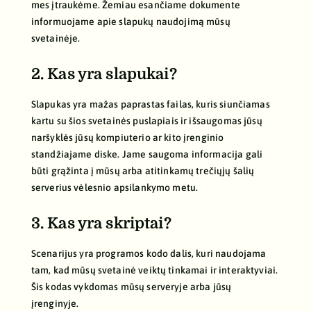
mes įtraukėme. Žemiau esančiame dokumente
informuojame apie slapukų naudojimą mūsų
svetainėje.
2. Kas yra slapukai?
Slapukas yra mažas paprastas failas, kuris siunčiamas
kartu su šios svetainės puslapiais ir išsaugomas jūsų
naršyklės jūsų kompiuterio ar kito įrenginio
standžiajame diske. Jame saugoma informacija gali
būti grąžinta į mūsų arba atitinkamų trečiųjų šalių
serverius vėlesnio apsilankymo metu.
3. Kas yra skriptai?
Scenarijus yra programos kodo dalis, kuri naudojama
tam, kad mūsų svetainė veiktų tinkamai ir interaktyviai.
Šis kodas vykdomas mūsų serveryje arba jūsų
įrenginyje.