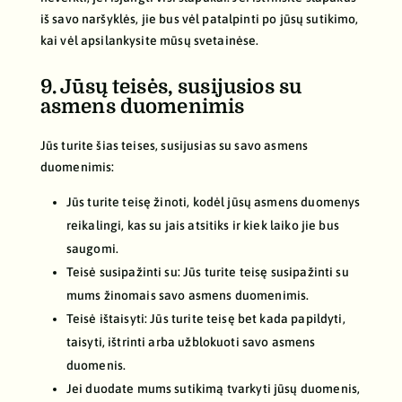
iš savo naršyklės, jie bus vėl patalpinti po jūsų sutikimo,
kai vėl apsilankysite mūsų svetainėse.
9. Jūsų teisės, susijusios su
asmens duomenimis
Jūs turite šias teises, susijusias su savo asmens
duomenimis:
Jūs turite teisę žinoti, kodėl jūsų asmens duomenys
reikalingi, kas su jais atsitiks ir kiek laiko jie bus
saugomi.
Teisė susipažinti su: Jūs turite teisę susipažinti su
mums žinomais savo asmens duomenimis.
Teisė ištaisyti: Jūs turite teisę bet kada papildyti,
taisyti, ištrinti arba užblokuoti savo asmens
duomenis.
Jei duodate mums sutikimą tvarkyti jūsų duomenis,