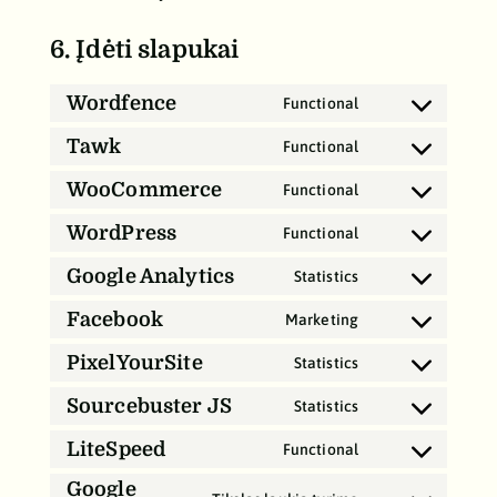
6. Įdėti slapukai
Wordfence
Functional
Consent
to
Tawk
Functional
Consent
service
to
WooCommerce
Functional
wordfence
Consent
service
to
WordPress
Functional
tawk
Consent
service
to
Google Analytics
Statistics
woocommerce
Consent
service
to
Facebook
Marketing
wordpress
Consent
service
to
PixelYourSite
Statistics
google-
Consent
service
analytics
to
Sourcebuster JS
Statistics
facebook
Consent
service
to
LiteSpeed
Functional
pixelyoursite
Consent
service
Google
to